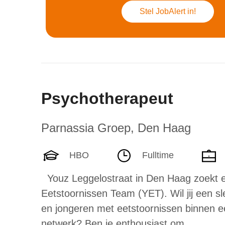
Stel JobAlert in!
Psychotherapeut
Parnassia Groep
,
Den Haag
HBO
Fulltime
Youz Leggelostraat in Den Haag zoekt e
Eetstoornissen Team (YET). Wil jij een sl
en jongeren met eetstoornissen binnen e
netwerk? Ben je enthousiast om...