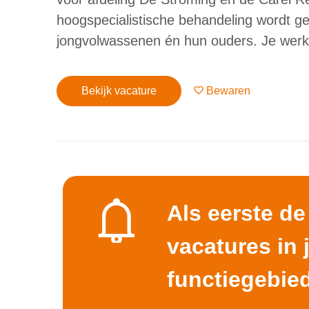
hoogspecialistische behandeling wordt g
jongvolwassenen én hun ouders. Je werkt
Bekijk vacature
Bewaren
Als eerste d
vacatures in
functiegebie