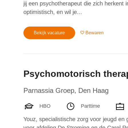
jij een psychotherapeut die zich herkent
optimistisch, en wil je...
Bekijk vacature
Bewaren
Psychomotorisch thera
Parnassia Groep
,
Den Haag
HBO
Parttime
Youz, specialistische zorg voor jeugd en
voor afdeling De Stroming en de Carel R