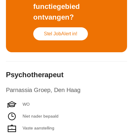
functiegebied
ontvangen?
Stel JobAlert in!
Psychotherapeut
Parnassia Groep
,
Den Haag
WO
Niet nader bepaald
Vaste aanstelling