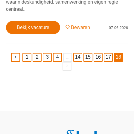
waarin deskundigheid, samenwerking en eigen regie
centraal...
Bekijk vacature
Bewaren
07-06-2026
1
2
3
4
...
14
15
16
17
18
(current)