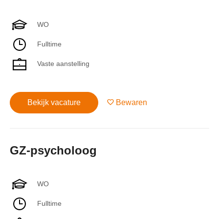
WO
Fulltime
Vaste aanstelling
Bekijk vacature
Bewaren
GZ-psycholoog
WO
Fulltime