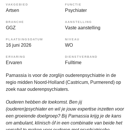
VAKGEBIED
FUNCTIE
Artsen
Psychiater
BRANCHE
AANSTELLING
GGZ
Vaste aanstelling
PLAATSINGSDATUM
NIVEAU
16 juni 2026
WO
ERVARING
DIENSTVERBAND
Ervaren
Fulltime
Parnassia is voor de zorglijn ouderenpsychiatrie in de
regio midden Noord-Holland (Castricum, Purmerend) op
zoek naar ouderenpsychiaters.
Ouderen hebben de toekomst. Ben jij
(ouderen)psychiater en wil je jouw expertise inzetten voor
een groeiende doelgroep? Bij Parnassia krijg je de kans
om ambulant, klinisch óf in een combinatie van beide het
verschil te maken voor ouderen met psychiatrische