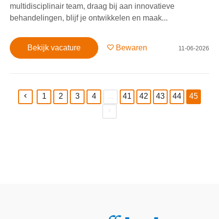
multidisciplinair team, draag bij aan innovatieve
behandelingen, blijf je ontwikkelen en maak...
Bekijk vacature
Bewaren
11-06-2026
1
2
3
4
...
41
42
43
44
45
(current)