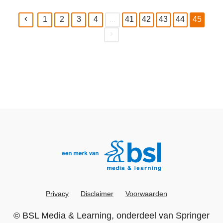
1
2
3
4
...
41
42
43
44
45
(current)
Privacy
Disclaimer
Voorwaarden
©
BSL Media & Learning
, onderdeel van
Springer