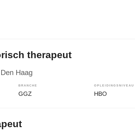
isch therapeut
 Den Haag
BRANCHE
OPLEIDINGSNIVEAU
GGZ
HBO
apeut