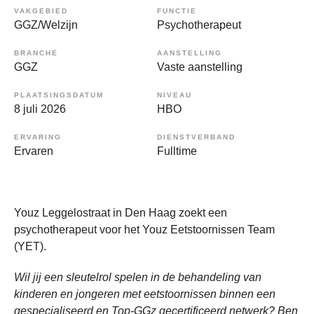
VAKGEBIED
FUNCTIE
GGZ/Welzijn
Psychotherapeut
BRANCHE
AANSTELLING
GGZ
Vaste aanstelling
PLAATSINGSDATUM
NIVEAU
8 juli 2026
HBO
ERVARING
DIENSTVERBAND
Ervaren
Fulltime
Youz Leggelostraat in Den Haag zoekt een
psychotherapeut voor het Youz Eetstoornissen Team
(YET).
Wil jij een sleutelrol spelen in de behandeling van
kinderen en jongeren met eetstoornissen binnen een
gespecialiseerd en Top-GGz gecertificeerd netwerk? Ben